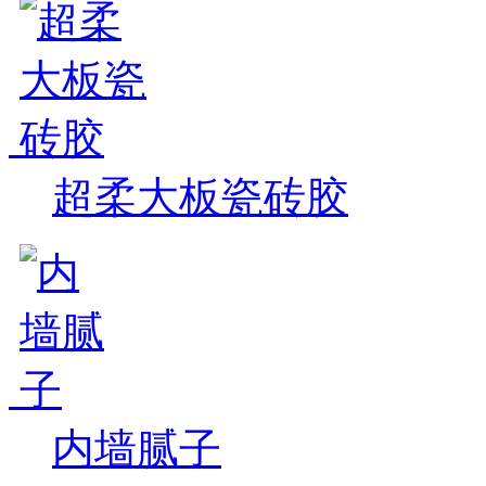
超柔大板瓷砖胶
内墙腻子