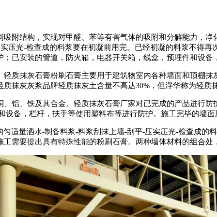
间吸附结构，实现对甲醛、苯等有害气体的吸附和分解能力，净
平-压实压光-检查成的料浆要在初凝前用完。已经初凝的料浆不得
护；已安装的管道，防火箱，电器开关箱，线盒，预埋件和设备
。轻质抹灰石膏粉刷石膏主要用于建筑物室内各种墙面和顶棚抹
质抹灰灰浆品牌轻质抹灰土含量不高达30%，但浮华称为轻质
铜、铝、铁及其合金。轻质抹灰石膏厂家对已完成的产品进行防
件和设备，栏杆，扶手等使用塑料布等进行防护。施工完毕的墙面
均匀适量洒水-制备料浆-料浆刮抹上墙-刮平-压实压光-检查成
施工需要提出具有特殊性能的粉刷石膏。两种墙体材料的组合处，