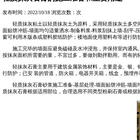
发布时间：2022/10/18
浏览次数：
次
轻质抹灰粘土以轻质抹灰土为原料，采用轻质抹灰土多空
面贴饼冲筋-墙面均匀适量洒水-制备料浆-料浆刮抹上墙-刮
窗可利用木版条或塑料胶纸防护；楼地面使用塑料布等进行防
施工完毕的墙面应避免磕碰及水冲浸泡，并保持室内通风
按抹灰面积所需要的量，不宜过多，要做到勤拌勤用。而有的轻
轻抹灰石膏主要用于建筑金属装饰材料，主要是金、银、
行防护；已安 装的管道，防火箱，电器开关箱，线盒，预埋
轻质抹灰石膏砂浆施工准备-基层处理-墙面贴饼冲筋-墙面
质抹灰石膏根据适用部位，合理选用不同类型粉刷石膏或根据